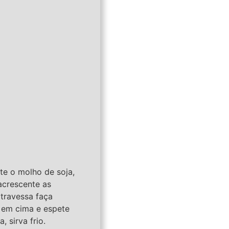
te o molho de soja,
acrescente as
 travessa faça
o em cima e espete
 sirva frio.