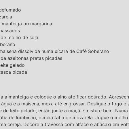
 defumado
zarela
e manteiga ou margarina
amassados
 de molho de soja
oberano
 maisena dissolvida numa xícara de Café Soberano
 de azeitonas pretas picadas
leite gelado
casca picada
 a manteiga e coloque o alho até ficar dourado. Acrescen
 água e a maisena, mexa até engrossar. Desligue o fogo e 
e de leite gelado, então junte a maçã e misture bem. Numa
atia de lombinho, e meia fatia de mozarela. Jogue o molh
a cereja. Decore a travessa com alface e abacaxi em volta,