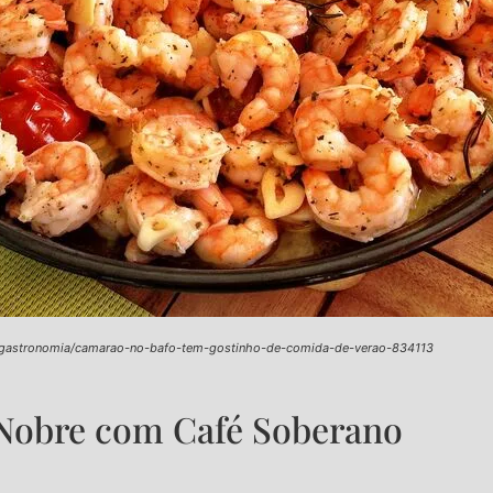
m/gastronomia/camarao-no-bafo-tem-gostinho-de-comida-de-verao-834113
Nobre com Café Soberano